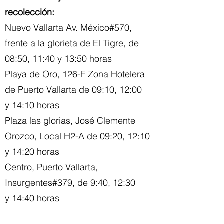
recolección:
Nuevo Vallarta Av. México#570,
frente a la glorieta de El Tigre, de
08:50, 11:40 y 13:50 horas
Playa de Oro, 126-F Zona Hotelera
de Puerto Vallarta
de 09:10, 12:00
y
14
:1
0 horas
Plaza las glorias, José Clemente
Orozco, Local H2-A
de 09
:2
0, 12
:1
0
y
14
:2
0 horas
Centro, Puerto Vallarta,
Insurgentes#379
, de 9:40, 12
:3
0
y
14
:4
0 horas