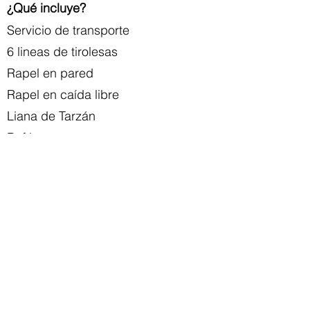
¿Qué incluye?
Servicio de transporte
6 lineas de tirolesas
Rapel en pared
Rapel en caída libre
Liana de Tarzán
Rafting
Puentes colgantes
Paseo en Mula
Degustación de Tequila
Agua durante la excursión
¿Qué llevar?
Ropa ligera y zapatos cómodos