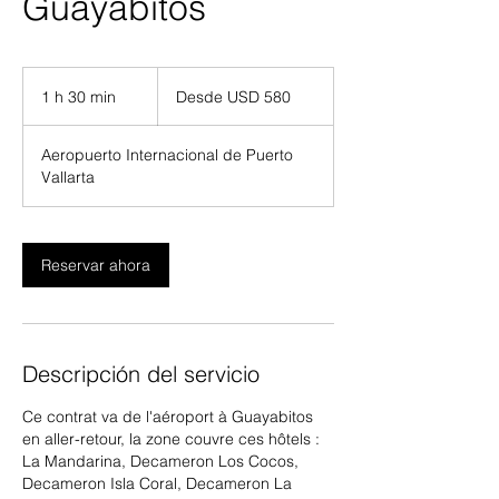
Guayabitos
Desde
580
1 h 30 min
1
Desde USD 580
dólares
estadounidenses
3
Aeropuerto Internacional de Puerto
0
Vallarta
m
i
n
Reservar ahora
Descripción del servicio
Ce contrat va de l'aéroport à Guayabitos
en aller-retour, la zone couvre ces hôtels :
La Mandarina, Decameron Los Cocos,
Decameron Isla Coral, Decameron La