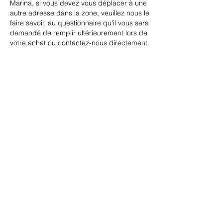
Marina, si vous devez vous déplacer à une
autre adresse dans la zone, veuillez nous le
faire savoir. au questionnaire qu'il vous sera
demandé de remplir ultérieurement lors de
votre achat ou contactez-nous directement.
Datos de contacto
BESTOURS TRAVEL & MARKETING,
Orquídeas, Villa Las Flores, Puerto Vallarta,
Jal., México
©2023 por Bestours