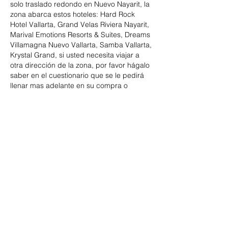
solo traslado redondo en Nuevo Nayarit, la
zona abarca estos hoteles: Hard Rock
Hotel Vallarta, Grand Velas Riviera Nayarit,
Marival Emotions Resorts & Suites, Dreams
Villamagna Nuevo Vallarta, Samba Vallarta,
Krystal Grand, si usted necesita viajar a
otra dirección de la zona, por favor hágalo
saber en el cuestionario que se le pedirá
llenar mas adelante en su compra o
contáctenos directamente.
Datos de contacto
BESTOURS TRAVEL & MARKETING,
Orquídeas, Villa Las Flores, Puerto Vallarta,
Jal., México