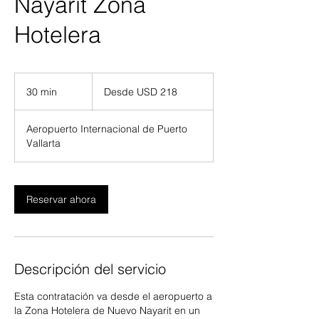
Nayarit Zona
Hotelera
Desde
218
30 min
3
Desde USD 218
dólares
estadounidenses
0
Aeropuerto Internacional de Puerto
m
Vallarta
i
n
Reservar ahora
Descripción del servicio
Esta contratación va desde el aeropuerto a
la Zona Hotelera de Nuevo Nayarit en un