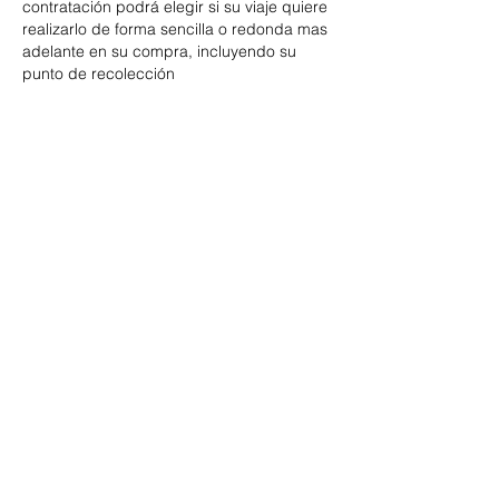
contratación podrá elegir si su viaje quiere
realizarlo de forma sencilla o redonda mas
adelante en su compra, incluyendo su
punto de recolección
Datos de contacto
BESTOURS TRAVEL & MARKETING,
Orquídeas, Villa Las Flores, Puerto Vallarta,
Jal., México
©2023 por Bestours