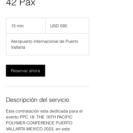
42 Pax
595
dólares
15 min
1
USD 595
estadounidenses
5
Aeropuerto Internacional de Puerto
m
Vallarta
i
n
Reservar ahora
Descripción del servicio
Esta contratación esta dedicada para el
evento PPC 18: THE 18TH PACIFIC
POLYMER CONFERENCE PUERTO
VALLARTA MEXICO 2023, en esta