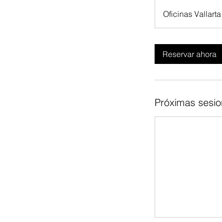
h
Oficinas Vallarta
Reservar ahora
Próximas sesi