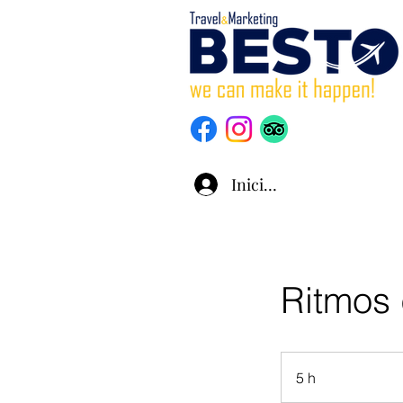
Iniciar sesión
Ritmos 
5 h
5