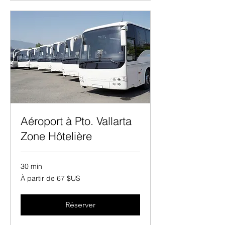
Aéroport à Pto. Vallarta
Zone Hôtelière
30 min
À
À partir de 67 $US
partir
de
67
dollars
des
Réserver
États-
Unis