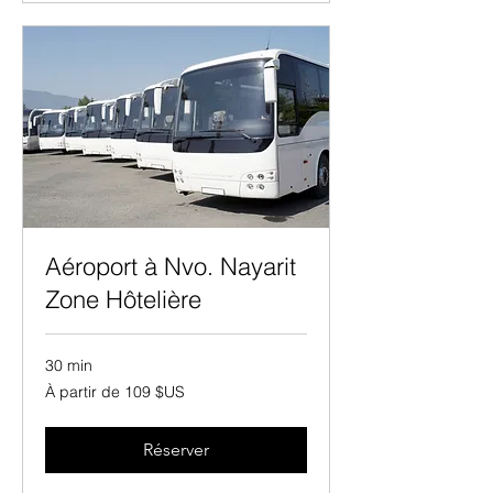
Aéroport à Nvo. Nayarit
Zone Hôtelière
30 min
À
À partir de 109 $US
partir
de
109
dollars
des
Réserver
États-
Unis