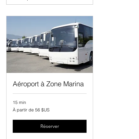
Aéroport à Zone Marina
15 min
À
À partir de 56 $US
partir
de
56
dollars
des
Réserver
États-
Unis