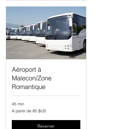
Aéroport à
Malecon/Zone
Romantique
45 min
À
À partir de 85 $US
partir
de
85
dollars
des
Réserver
États-