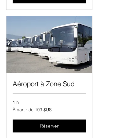
Unis
Aéroport à Zone Sud
1 h
À
À partir de 109 $US
partir
de
109
dollars
des
Réserver
États-
Unis